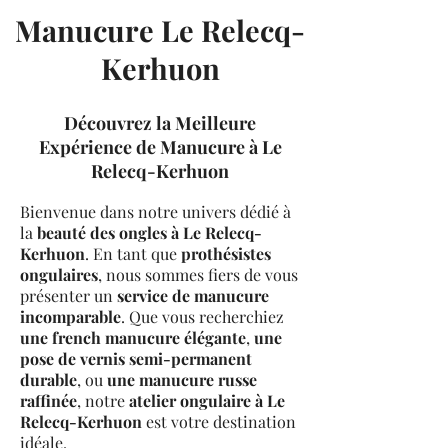
Manucure Le Relecq-
Kerhuon
Découvrez la Meilleure
Expérience de Manucure à Le
Relecq-Kerhuon
Bienvenue dans notre univers dédié à
la
beauté des ongles à Le Relecq-
Kerhuon
. En tant que
prothésistes
ongulaires
, nous sommes fiers de vous
présenter un
service de manucure
incomparable
. Que vous recherchiez
une french manucure élégante
,
une
pose de vernis semi-permanent
durable
, ou
une manucure russe
raffinée
, notre
atelier ongulaire à Le
Relecq-Kerhuon
est votre destination
idéale.